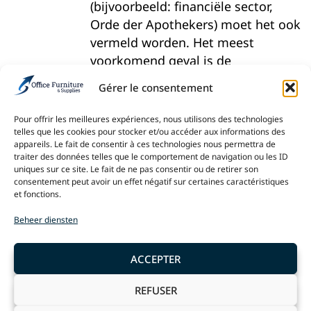
(bijvoorbeeld: financiële sector,
Orde der Apothekers) moet het ook
vermeld worden. Het meest
voorkomend geval is de
Gegevensbeschermingsautoriteit
Gérer le consentement
(als de persoonsgegevens anders
worden verwerkt dan voor de
Pour offrir les meilleures expériences, nous utilisons des technologies
strikte uitvoering van de
telles que les cookies pour stocker et/ou accéder aux informations des
appareils. Le fait de consentir à ces technologies nous permettra de
verkoopovereenkomst).
traiter des données telles que le comportement de navigation ou les ID
Als het bedrijf aan die autoriteiten
uniques sur ce site. Le fait de ne pas consentir ou de retirer son
consentement peut avoir un effet négatif sur certaines caractéristiques
onderworpen is, moet de
et fonctions.
mogelijkheid om extragerechtelijke
Beheer diensten
klachten- en reparatieprocedures in
te leiden vermeld worden, samen
met hun toegangsmodaliteiten in
ACCEPTER
voorkomend geval.
REFUSER