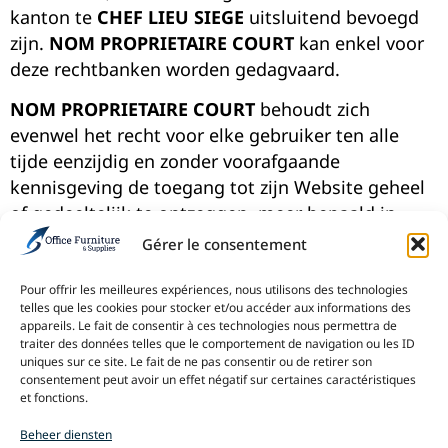
kanton te
CHEF LIEU SIEGE
uitsluitend bevoegd
zijn.
NOM PROPRIETAIRE COURT
kan enkel voor
deze rechtbanken worden gedagvaard.
NOM PROPRIETAIRE COURT
behoudt zich
evenwel het recht voor elke gebruiker ten alle
tijde eenzijdig en zonder voorafgaande
kennisgeving de toegang tot zijn Website geheel
of gedeeltelijk te ontzeggen, meer bepaald in
geval van een duidelijke schending van de
Gérer le consentement
onderhavige voorwaarden door de gebruiker.
Pour offrir les meilleures expériences, nous utilisons des technologies
Het gebruik van de Website is niet toegelaten in
telles que les cookies pour stocker et/ou accéder aux informations des
appareils. Le fait de consentir à ces technologies nous permettra de
de landen waar het geheel van de onderhavige
traiter des données telles que le comportement de navigation ou les ID
bepalingen, met inbegrip van deze paragraaf, niet
uniques sur ce site. Le fait de ne pas consentir ou de retirer son
consentement peut avoir un effet négatif sur certaines caractéristiques
van toepassing is.
et fonctions.
Indien U niet akkoord kan gaan met de inhoud
Beheer diensten